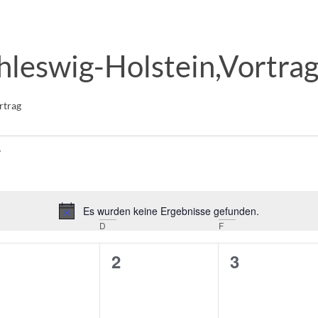
hleswig-Holstein,Vortra
rtrag
Es wurden keine Ergebnisse gefunden.
Hinweis
D
F
0
0
0
1
2
3
n,
eranstaltungen,
Veranstaltungen,
Veranstalt