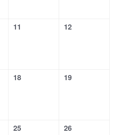
0
0
11
12
ungen,
Veranstaltungen,
Veranstaltungen,
0
0
18
19
ungen,
Veranstaltungen,
Veranstaltungen,
0
0
25
26