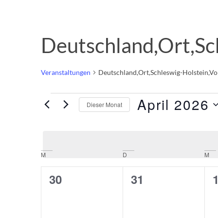
Deutschland,Ort,Sc
Veranstaltungen
Deutschland,Ort,Schleswig-Holstein,Vo
April 2026
Dieser Monat
Datum
wählen.
Kalender
M
D
M
von
0
0
30
31
Veranstaltungen
Veranstaltungen,
Veranstaltunge
V