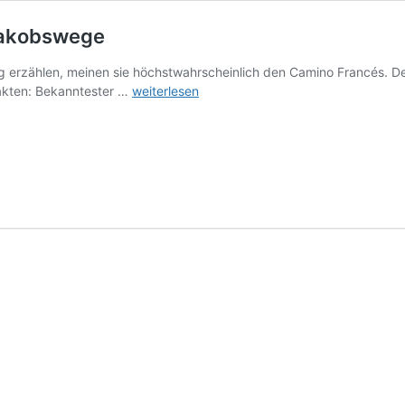
 Jakobswege
erzählen, meinen sie höchstwahrscheinlich den Camino Francés. Den
Camino
Fakten: Bekanntester …
weiterlesen
Francés:
Der
beliebteste
aller
Jakobswege