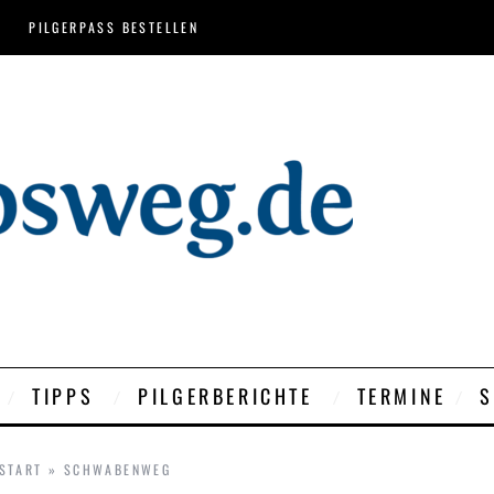
PILGERPASS BESTELLEN
TIPPS
PILGERBERICHTE
TERMINE
S
START
»
SCHWABENWEG