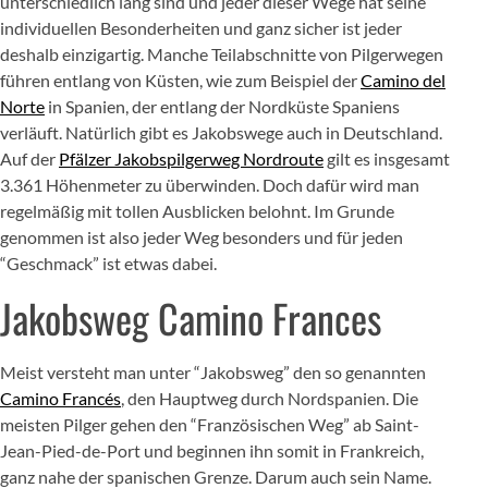
unterschiedlich lang sind und jeder dieser Wege hat seine
individuellen Besonderheiten und ganz sicher ist jeder
deshalb einzigartig. Manche Teilabschnitte von Pilgerwegen
führen entlang von Küsten, wie zum Beispiel der
Camino del
Norte
in Spanien, der entlang der Nordküste Spaniens
verläuft. Natürlich gibt es Jakobswege auch in Deutschland.
Auf der
Pfälzer Jakobspilgerweg Nordroute
gilt es insgesamt
3.361 Höhenmeter zu überwinden. Doch dafür wird man
regelmäßig mit tollen Ausblicken belohnt. Im Grunde
genommen ist also jeder Weg besonders und für jeden
“Geschmack” ist etwas dabei.
Jakobsweg Camino Frances
Meist versteht man unter “Jakobsweg” den so genannten
Camino Francés
, den Hauptweg durch Nordspanien. Die
meisten Pilger gehen den “Französischen Weg” ab Saint-
Jean-Pied-de-Port und beginnen ihn somit in Frankreich,
ganz nahe der spanischen Grenze. Darum auch sein Name.