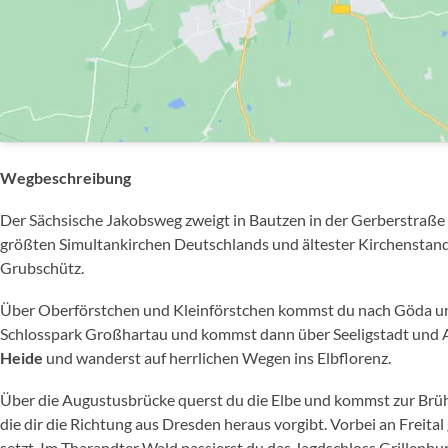
Wegbeschreibung
Der Sächsische Jakobsweg zweigt in Bautzen in der Gerberstraße 
größten Simultankirchen Deutschlands und ältester Kirchenstand
Grubschütz.
Über Oberförstchen und Kleinförstchen kommst du nach Göda un
Schlosspark Großhartau und kommst dann über Seeligstadt und Arn
Heide
und wanderst auf herrlichen Wegen ins Elbflorenz.
Über die Augustusbrücke querst du die Elbe und kommst zur Brühl
die dir die Richtung aus Dresden heraus vorgibt. Vorbei an Freita
setzt. Im Tharandter Wald passierst du das Jagdschloss Grillenbur