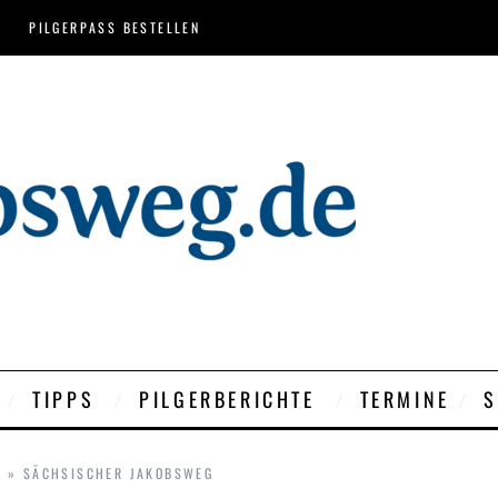
PILGERPASS BESTELLEN
TIPPS
PILGERBERICHTE
TERMINE
S
T
»
SÄCHSISCHER JAKOBSWEG