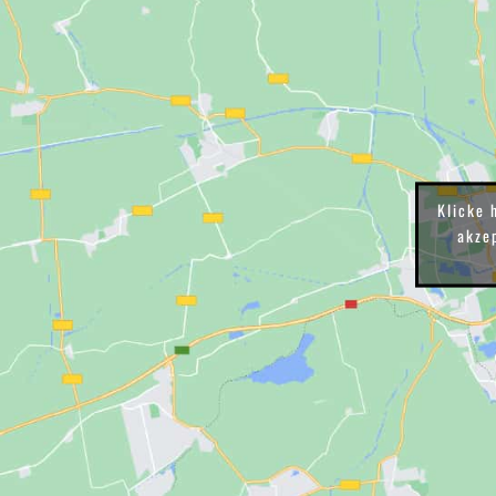
Klicke 
akzep