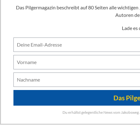
Das Pilgermagazin beschreibt auf 80 Seiten alle wichtigen Jakobswege, inklusive Karten. So viel Inhalt wie in einem richtigen Buch - von den
Autoren der
Lade es d
Du erhältst gelegentliche News vom Jakobsweg. 