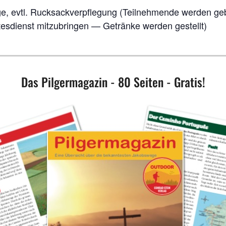
a­ge, evtl. Ruck­sack­ver­pfle­gung (Teil­neh­men­de wer­den geb
­tes­dienst mit­zu­brin­gen — Geträn­ke wer­den gestellt)
Das Pilgermagazin - 80 Seiten - Gratis!