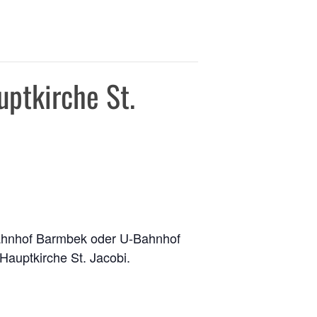
ptkirche St.
S‑Bahnhof Barm­bek oder U‑Bahnhof
Haupt­kir­che St. Jacobi.