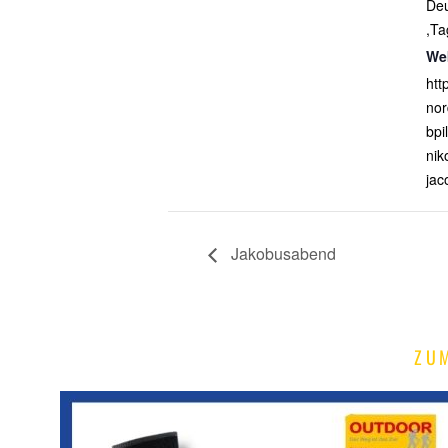
Deu
,Ta
We
htt
nor
bpi
nik
jac
Jakobusabend
ZU