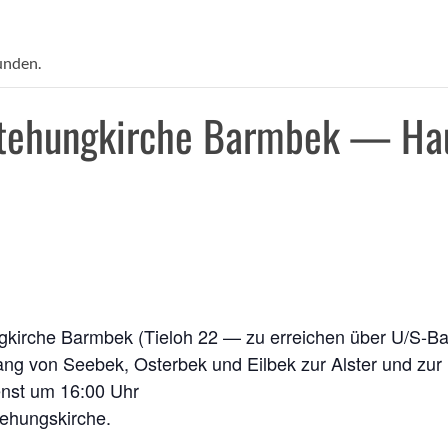
unden.
stehungkirche Barmbek — Hau
hung­kir­che Barm­bek (Tie­loh 22 — zu errei­chen über U/
ang von See­bek, Oster­bek und Eil­bek zur Als­ter und zur 
ienst um 16:00 Uhr
stehungskirche.