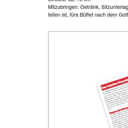
Mit­zu­brin­gen: Getränk, Sitz­un­ter­l
tei­len ist, fürs Büf­fet nach dem Got