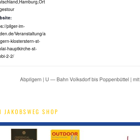
tschland,Hamburg,Ort
gestour
bsite:
ps://pilger-im-
den.de/Veranstaltung/a
lgern-klosterstern-st-
olai-hauptkirche-st-
obi-2-2/
Abpilgern | U — Bahn Volksdorf bis Poppenbüttel | mi
M JAKOBSWEG SHOP