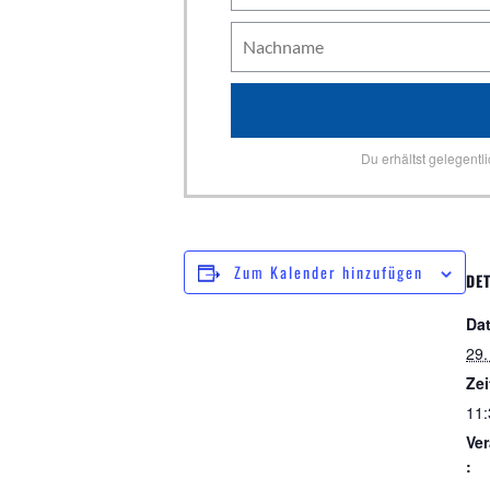
Du erhältst gelegentl
Zum Kalender hinzufügen
DET
Da
29
Zei
11:
Ver
: