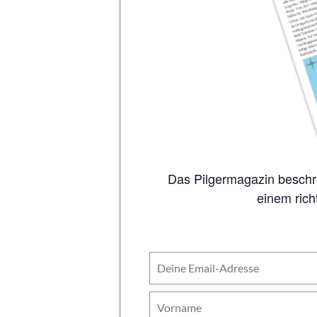
Das Pilgermagazin beschreibt auf 80 Seiten alle wichtigen Jakobswege, inklusive Karten. So viel Inhalt wie in
einem rich