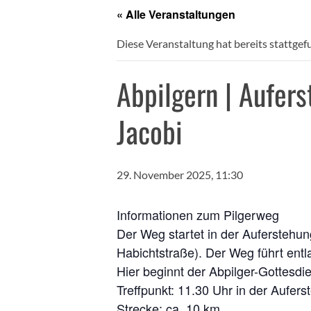
« Alle Veranstaltungen
Diese Veranstaltung hat bereits stattgef
Abpilgern | Aufer
Jacobi
29. November 2025, 11:30
Infor­ma­tio­nen zum Pilgerweg
Der Weg star­tet in der Auf­er­ste­
Habicht­stra­ße). Der Weg führt ent­l
Hier beginnt der Abpil­ger-Got­tes­d
Treff­punkt: 11.30 Uhr in der Aufer
Stre­cke: ca. 10 km