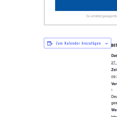
Du erhältst gelegentl
Zum Kalender hinzufügen
DET
Da
27.
Zei
09:
Ver
:
De
ges
We
htt