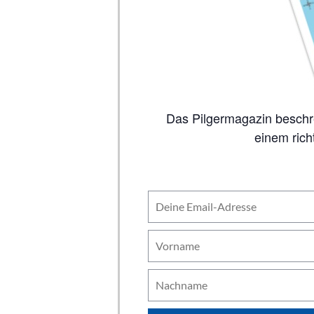
Das Pilgermagazin beschreibt auf 80 Seiten alle wichtigen Jakobswege, inklusive Karten. So viel Inhalt wie in
einem rich