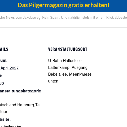
iche News vom Jakobsweg. Kein Spam. Und natürlich stets mit einem Klick abbestel
AILS
VERANSTALTUNGSORT
tum:
U-Bahn Haltestelle
Lattenkamp, Ausgang
 April 2027
Bebelallee, Meenkwiese
t:
unten
30
anstaltungskategorie
utschland,Hamburg,Ta
tour
bsite:
ps://pilger-im-