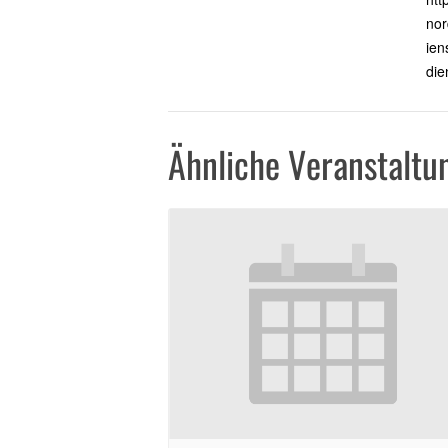
nor
ien
die
Ähnliche Veranstaltu