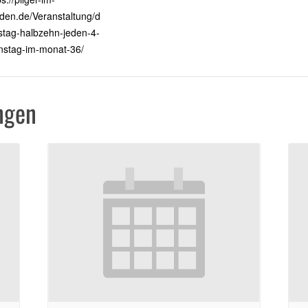
den.de/Veranstaltung/d
stag-halbzehn-jeden-4-
nstag-im-monat-36/
ngen