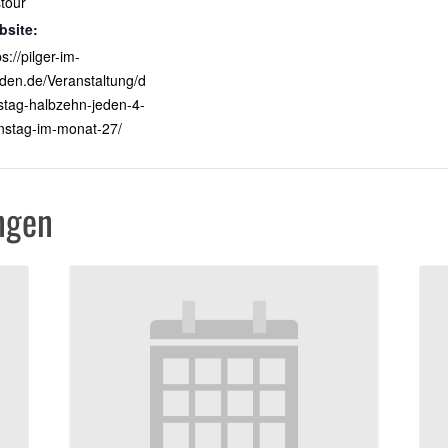
tour
bsite:
ps://pilger-im-
den.de/Veranstaltung/d
stag-halbzehn-jeden-4-
nstag-im-monat-27/
ngen