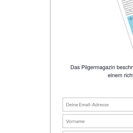
Das Pilgermagazin beschreibt auf 80 Seiten alle wichtigen Jakobswege, inklusive Karten. So viel Inhalt wie in
einem rich