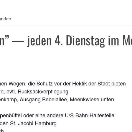
unden.
n” — jeden 4. Dienstag im M
rü­nen Wegen, die Schutz vor der Hek­tik der Stadt bieten
la­ge, evtl. Rucksackverpflegung
t­ten­kamp, Aus­gang Bebel­al­lee, Meenk­wie­se unten
n­büt­tel oder eine ande­re U/S‑­Bahn-Hal­te­stel­le
or­den St. Jaco­bi Hamburg
ch