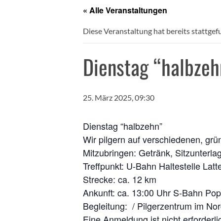
« Alle Veranstaltungen
Diese Veranstaltung hat bereits stattgef
Dienstag “halbzeh
25. März 2025, 09:30
Diens­tag “halb­zehn”
Wir pil­gern auf ver­schie­de­nen, g
Mit­zu­brin­gen: Getränk, Sitz­un­ter­
Treff­punkt: U‑Bahn Hal­te­stel­le La
Stre­cke: ca. 12 km
Ankunft: ca. 13:00 Uhr S‑Bahn Pop­pe
Beglei­tung: / Pil­ger­zen­trum im N
Eine Anmel­dung ist nicht erforderli