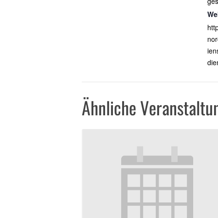
ges
We
htt
nor
ien
die
Ähnliche Veranstaltu