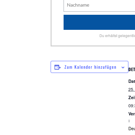
Du erhältst gelegentl
Zum Kalender hinzufügen
DET
Da
25.
Zei
09:
Ver
:
De