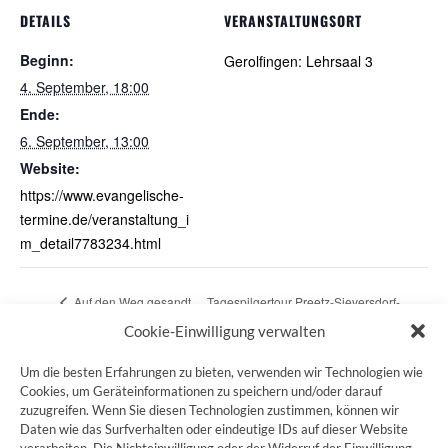
DETAILS
VERANSTALTUNGSORT
Beginn:
Gerolfingen: Lehrsaal 3
4. September, 18:00
Ende:
6. September, 13:00
Website:
https://www.evangelische-
termine.de/veranstaltung_i
m_detail7783234.html
Auf den Weg gesandt
Tagespilgertour Preetz-Sieversdorf-
– Pilgersegnung
Kapelle Neuwühren-Preetz 17 km
Cookie-Einwilligung verwalten
Um die besten Erfahrungen zu bieten, verwenden wir Technologien wie
Cookies, um Geräteinformationen zu speichern und/oder darauf
zuzugreifen. Wenn Sie diesen Technologien zustimmen, können wir
ZUM JAKOBSWEG SHOP
Daten wie das Surfverhalten oder eindeutige IDs auf dieser Website