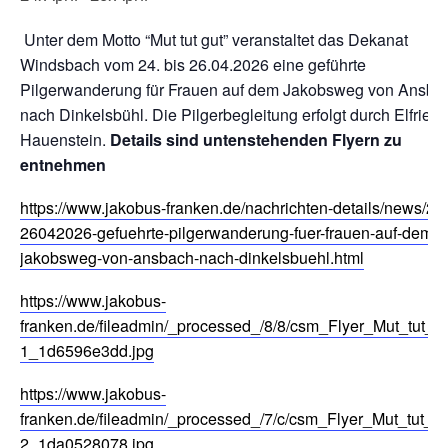
Unter dem Motto “Mut tut gut” veranstaltet das Dekanat
Windsbach vom 24. bis 26.04.2026 eine geführte
Pilgerwanderung für Frauen auf dem Jakobsweg von Ansba
nach Dinkelsbühl. Die Pilgerbegleitung erfolgt durch Elfried
Hauenstein.
Details sind untenstehenden Flyern zu
entnehmen
https://www.jakobus-franken.de/nachrichten-details/news/24
26042026-gefuehrte-pilgerwanderung-fuer-frauen-auf-dem-
jakobsweg-von-ansbach-nach-dinkelsbuehl.html
https://www.jakobus-
franken.de/fileadmin/_processed_/8/8/csm_Flyer_Mut_tut_gu
1_1d6596e3dd.jpg
https://www.jakobus-
franken.de/fileadmin/_processed_/7/c/csm_Flyer_Mut_tut_gu
2_1da0528078.jpg