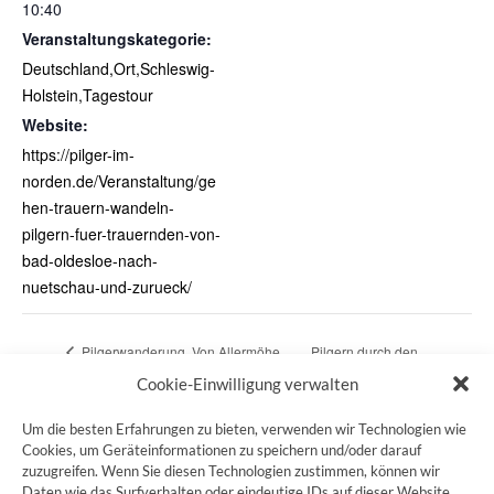
10:40
Veranstaltungskategorie:
Deutschland,Ort,Schleswig-
Holstein,Tagestour
Website:
https://pilger-im-
norden.de/Veranstaltung/ge
hen-trauern-wandeln-
pilgern-fuer-trauernden-von-
bad-oldesloe-nach-
nuetschau-und-zurueck/
Pilgerwanderung „Von Allermöhe
Pilgern durch den
bis Rothenburgsort“
Schlossgarten Eutin
Cookie-Einwilligung verwalten
Um die besten Erfahrungen zu bieten, verwenden wir Technologien wie
Cookies, um Geräteinformationen zu speichern und/oder darauf
zuzugreifen. Wenn Sie diesen Technologien zustimmen, können wir
ZUM JAKOBSWEG SHOP
Daten wie das Surfverhalten oder eindeutige IDs auf dieser Website