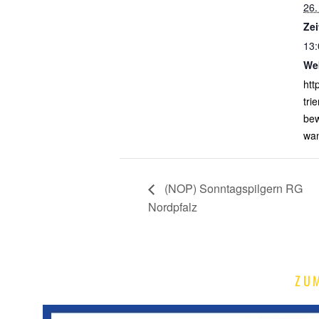
26.
Zei
13:
We
http
tri
bew
wa
(NOP) Sonntagspilgern RG
Nordpfalz
ZU