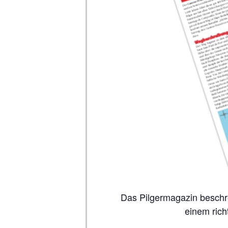
Das Pilgermagazin beschreibt auf 80 Seiten alle wichtigen Jakobswege, inklusive Karten. So viel Inhalt wie in
einem rich