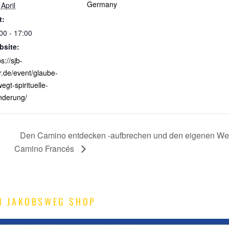
Germany
 April
t:
00 - 17:00
bsite:
s://sjb-
er.de/event/glaube-
egt-spirituelle-
nderung/
Den Camino entdecken -aufbrechen und den eigenen Weg 
Camino Francés
M JAKOBSWEG SHOP