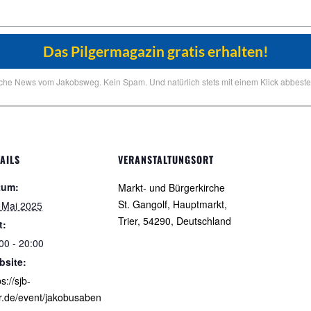
iche News vom Jakobsweg. Kein Spam. Und natürlich stets mit einem Klick abbestel
AILS
VERANSTALTUNGSORT
tum:
Markt- und Bürgerkirche
St. Gangolf, Hauptmarkt,
 Mai 2025
Trier, 54290, Deutschland
t:
00 - 20:00
bsite:
s://sjb-
er.de/event/jakobusaben