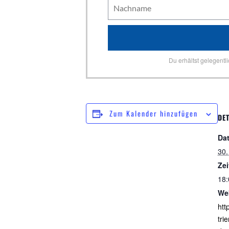
Du erhältst gelegentl
Zum Kalender hinzufügen
DET
Da
30.
Zei
18:
We
http
tri