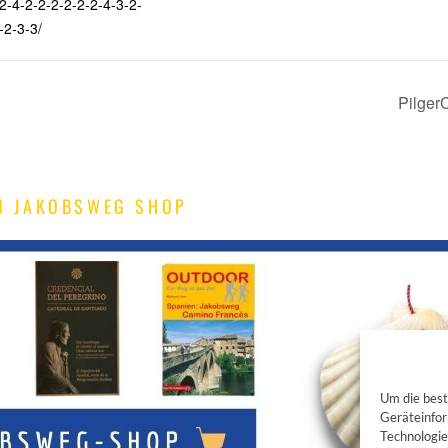
2-4-2-2-2-2-2-2-4-3-2-
-2-3-3/
Pilger
M JAKOBSWEG SHOP
Um die best
Geräteinfor
Technologie