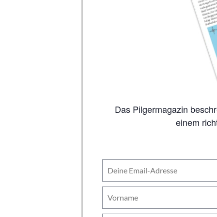
Das Pilgermagazin beschreibt auf 80 Seiten alle wichtigen Jakobswege, inklusive Karten. So viel Inhalt wie in
einem rich