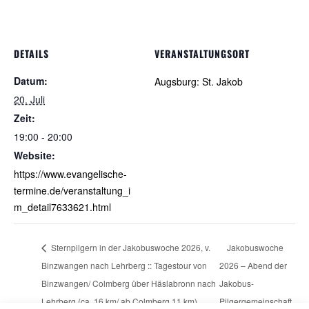
DETAILS
VERANSTALTUNGSORT
Datum:
Augsburg: St. Jakob
20. Juli
Zeit:
19:00 - 20:00
Website:
https://www.evangelische-
termine.de/veranstaltung_i
m_detail7633621.html
Sternpilgern in der Jakobuswoche 2026, v.
Jakobuswoche
Binzwangen nach Lehrberg :: Tagestour von
2026 – Abend der
Binzwangen/ Colmberg über Häslabronn nach
Jakobus-
Lehrberg (ca. 16 km/ ab Colmberg 11 km)
Pilgergemeinschaft