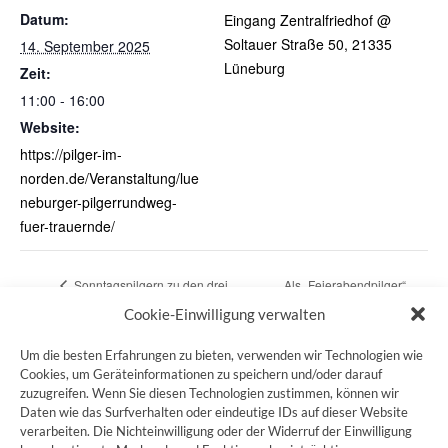
Datum:
Eingang Zentralfriedhof @
Soltauer Straße 50, 21335
14. September 2025
Lüneburg
Zeit:
11:00 - 16:00
Website:
https://pilger-im-
norden.de/Veranstaltung/lue
neburger-pilgerrundweg-
fuer-trauernde/
Sonntagspilgern zu den drei
Als „Feierabendpilger“
Gotteshäusern am 14.09.
durch Trier-Süd
Cookie-Einwilligung verwalten
Um die besten Erfahrungen zu bieten, verwenden wir Technologien wie
Cookies, um Geräteinformationen zu speichern und/oder darauf
zuzugreifen. Wenn Sie diesen Technologien zustimmen, können wir
ZUM JAKOBSWEG SHOP
Daten wie das Surfverhalten oder eindeutige IDs auf dieser Website
verarbeiten. Die Nichteinwilligung oder der Widerruf der Einwilligung