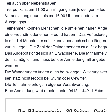
Teil auch über Nebenstraßen.
Treff­punkt ist um 11:00 am Ein­gang zum jewei­li­gen Fried­hof
Ver­an­stal­tung dau­ert bis ca. 16:00 Uhr und endet am
Ausgangspunkt.
Teil­neh­men kön­nen Men­schen, die um einen nahen Ange­hö­r
eine Freun­din oder einen Freund trau­ern. Das Ver­lust­ereig­nis
te mind. 4 Mona­te her sein, kann aber auch schon län­ge­re Ze
zurück­lie­gen. Die Zahl der Teil­neh­men­den ist auf 12 begrenz
Das Ange­bot rich­tet sich an Erwach­se­ne. Die Mit­nah­me vo
den ist mög­lich und muss bei der Anmel­dung mit ange­ben
werden.
Die Wan­de­run­gen fin­den auch bei wid­ri­gen Wit­te­rungs­ver­häl
sen statt, nicht jedoch bei Sturm oder Gewitter.
Die Teil­nah­me erfolgt in eige­ner Verantwortung.
Eine Anmel­dung wird erbe­ten unter 04131–44211 Fabs
Das Pilgermagazin - 80 Seiten - Gratis!