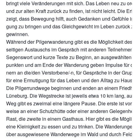
bringt vie­le Ver­än­de­run­gen mit sich. Das Leben neu zu ord­
und zur alten Kraft zurück zu fin­den, ist nicht leicht. Die Erfah
zeigt, dass Bewe­gung hilft, auch Gedan­ken und Gefüh­le in
gung zu brin­gen und das Gleich­ge­wicht im Leben zurück zu
gewinnen.
Wäh­rend der Pil­ger­wan­de­rung gibt es die Mög­lich­keit des 
sei­ti­gen Aus­tauschs im Gespräch mit ande­ren Teil­neh­men­d
Segens­wort und kur­ze Tex­te zu Beginn, an aus­ge­wähl­ten W
punk­ten und am Ende der Wan­de­rung geben Impul­se für das
nern an die/den Ver­stor­be­ne/-n, für Gesprä­che in der Grup­p
für eine Ermu­ti­gung für das Leben und den All­tag zu Hause.
Die Pil­ger­rund­we­ge begin­nen und enden an einem Fried­hof
Lüne­burg. Die Weg­stre­cke ist jeweils etwa 10 km lang, auf 
Weg gibt es zwei­mal eine län­ge­re Pau­se. Die ers­te ist vor­zu
wei­se an einer Schutz­hüt­te oder einer ande­ren Gele­gen­heit 
Rast, die zwei­te in einem Gast­haus. Hier gibt es die Mög­lich­k
eine Klei­nig­keit zu essen und zu trin­ken. Die Wan­de­run­gen 
über aus­ge­wie­se­ne Wan­der­we­ge im Wald und durch Fel­der