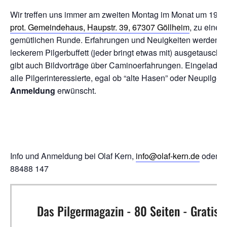
Wir treffen uns immer am zweiten Montag im Monat um 19:0
prot. Gemeindehaus, Haupstr. 39, 67307 Göllheim
, zu einer
gemütlichen Runde. Erfahrungen und Neuigkeiten werden hi
leckerem Pilgerbuffett (jeder bringt etwas mit) ausgetauscht.
gibt auch Bildvorträge über Caminoerfahrungen. Eingeladen
alle Pilgerinteressierte, egal ob “alte Hasen” oder Neupilger.
Anmeldung
erwünscht.
Info und Anmeldung bei Olaf Kern,
info@olaf-kern.de
oder 0
88488 147
Das Pilgermagazin - 80 Seiten - Gratis!