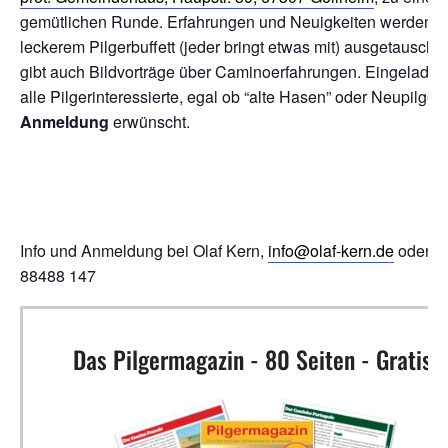
gemütlichen Runde. Erfahrungen und Neuigkeiten werden hi
leckerem Pilgerbuffett (jeder bringt etwas mit) ausgetauscht.
gibt auch Bildvorträge über Caminoerfahrungen. Eingeladen
alle Pilgerinteressierte, egal ob “alte Hasen” oder Neupilger.
Anmeldung
erwünscht.
Info und Anmeldung bei Olaf Kern,
info@olaf-kern.de
oder 0
88488 147
Das Pilgermagazin - 80 Seiten - Gratis!