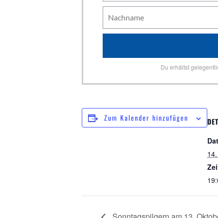
Du erhältst gelegentl
Zum Kalender hinzufügen
DET
Da
14.
Zei
19:
Sonntagspilgern am 13. Oktob