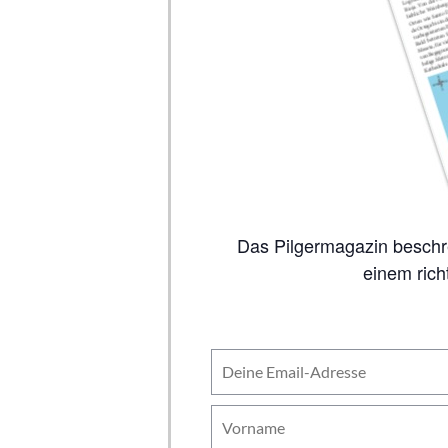
Das Pilgermagazin beschreibt auf 80 Seiten alle wichtigen Jakobswege, inklusive Karten. So viel Inhalt wie in
einem rich