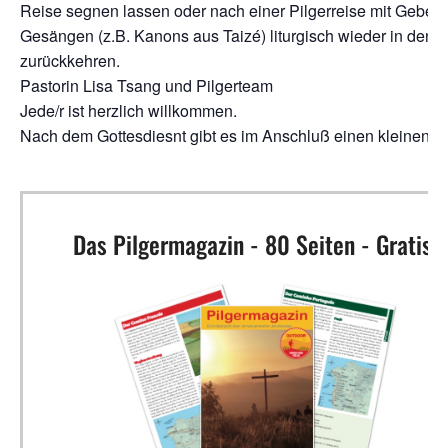
Rei­se seg­nen las­sen oder nach einer Pil­ger­rei­se mit Gebet
Gesän­gen (z.B. Kanons aus Tai­zé) lit­ur­gisch wie­der in den Al
zurückkehren.
Pas­to­rin Lisa Tsa­ng und Pilgerteam
Jede/r ist herz­lich willkommen.
Nach dem Got­tes­diesnt gibt es im Anschluß einen klei­nen I
Das Pilgermagazin - 80 Seiten - Gratis!