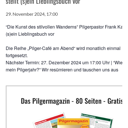
stellt (s)ein Lieblingsbuch vor
29. November 2024, 17:00
“Die Kunst des stil­vol­len Wan­derns” Pil­ger­pas­tor Frank Kar­pa
(s)ein Lieb­lings­buch vor
Die Rei­he „Pil­ger-Café am Abend“ wird monat­lich ein­mal
fortgesetzt.
Nächs­ter Ter­min: 27. Dezem­ber 2024 um 17:00 Uhr | “Wie w
mein Pil­ger­jahr?” Wir resü­mie­ren und tau­schen uns aus
Das Pilgermagazin - 80 Seiten - Gratis!