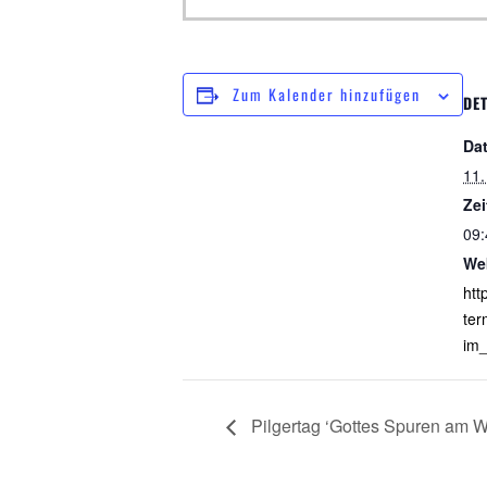
Zum Kalender hinzufügen
DET
Da
11.
Zei
09:
We
htt
ter
im_
Pilgertag ‘Gottes Spuren am W