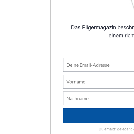
Das Pilgermagazin beschreibt auf 80 Seiten alle wichtigen Jakobswege, inklusive Karten. So viel Inhalt wie in
einem rich
Du erhältst gelegentl