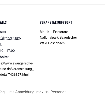
AILS
VERANSTALTUNGSORT
tum:
Mauth – Finsterau:
Nationalpark Bayerischer
 Oktober 2025
Wald Reschbach
t:
40 - 17:00
bsite:
ps://www.evangelische-
mine.de/veranstaltung_
detail7436627.html
eg’ :: mit Anmeldung, max. 12 Personen