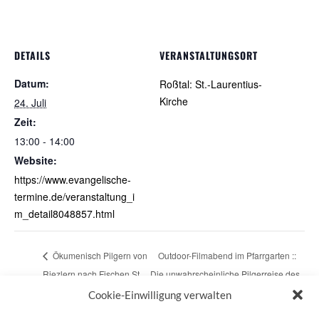
DETAILS
VERANSTALTUNGSORT
Datum:
Roßtal: St.-Laurentius-
Kirche
24. Juli
Zeit:
13:00 - 14:00
Website:
https://www.evangelische-
termine.de/veranstaltung_i
m_detail8048857.html
Ökumenisch Pilgern von
Outdoor-Filmabend im Pfarrgarten ::
Riezlern nach Fischen St.
Die unwahrscheinliche Pilgerreise des
Verena
Harold Fry
Cookie-Einwilligung verwalten