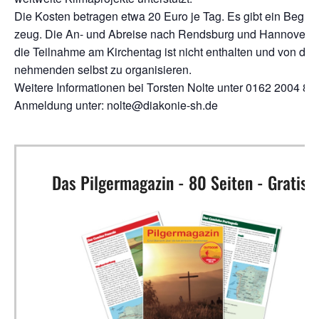
Die Kos­ten betra­gen etwa 20 Euro je Tag. Es gibt ein Begleit­
zeug. Die An- und Abrei­se nach Rends­burg und Han­no­ver 
die Teil­nah­me am Kir­chen­tag ist nicht ent­hal­ten und von den
neh­men­den selbst zu organisieren.
Wei­te­re Infor­ma­tio­nen bei Tors­ten Nol­te unter 0162 2004 89
Anmel­dung unter: nolte@diakonie-sh.de
Das Pilgermagazin - 80 Seiten - Gratis!