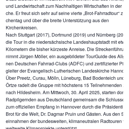
und Land­wirt­schaft zum Nach­hal­ti­gen Wirt­schaf­ten in der Nor
che. Er freut sich sehr auf sei­ne vier­te „Brot-Fahr­rad­tour“ zum
chen­tag und über die brei­te Unter­stüt­zung aus den
Kirchenkreisen.
Nach Stutt­gart (2017), Dort­mund (2019) und Nürn­berg (2023)
die Tour in die nie­der­säch­si­sche Lan­des­haupt­stadt mit etw
Kilo­me­tern die bis­her kür­zes­te Anrei­se. Die Stre­cken­füh­run
nimmt Jür­gen Möl­ler, ein aus­ge­bil­de­ter Tour­Gui­de des All­ge
nen Deut­schen Fahr­rad-Clubs (ADFC) und zer­ti­fi­zier­ter Pil­ge
glei­ter der Evan­ge­lisch-Luthe­ri­schen Lan­des­kir­che Hannove
Über Preetz, Curau, Mölln, Lüne­burg, Bad Boden­teich und 
Örtze radelt die Grup­pe mit höchs­tens 15 Teil­neh­men­den z
nach Hil­des­heim. Am Mitt­woch, 30. April 2025, star­ten dort a
Rad­pil­gern­den aus Deutsch­land gemein­sam die Schluss­eta
zum offi­zi­el­len Emp­fang in Han­no­ver durch die Prä­si­den­tin 
Brot für die Welt, Dr. Dag­mar Pru­in und Gäs­ten. Aus den Sp
ein­nah­men der bun­des­wei­ten, kli­ma­neu­tra­len Rad­tou­ren we
welt­wei­te Kli­ma­pro­jek­te unterstützt.