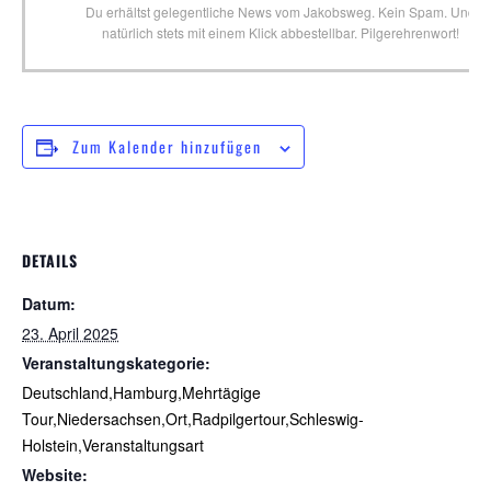
Du erhältst gelegentliche News vom Jakobsweg. Kein Spam. Und
natürlich stets mit einem Klick abbestellbar. Pilgerehrenwort!
Zum Kalender hinzufügen
DETAILS
Datum:
23. April 2025
Veranstaltungskategorie:
Deutschland,Hamburg,Mehrtägige
Tour,Niedersachsen,Ort,Radpilgertour,Schleswig-
Holstein,Veranstaltungsart
Website: