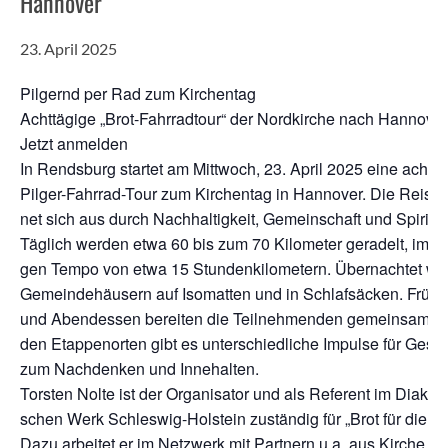
Hannover
23. April 2025
Pil­gernd per Rad zum Kirchentag
Acht­tä­gi­ge „Brot-Fahr­rad­tour“ der Nord­kir­che nach Han­no­ver
Jetzt anmelden
In Rends­burg star­tet am Mitt­woch, 23. April 2025 eine acht­tä­
Pil­ger-Fahr­rad-Tour zum Kir­chen­tag in Han­no­ver. Die Rei­se
net sich aus durch Nach­hal­tig­keit, Gemein­schaft und Spi­ri­tua­l
Täg­lich wer­den etwa 60 bis zum 70 Kilo­me­ter gera­delt, im m
gen Tem­po von etwa 15 Stun­den­ki­lo­me­tern. Über­nach­tet wir
Gemein­de­häu­sern auf Iso­mat­ten und in Schlaf­sä­cken. Früh­
und Abend­essen berei­ten die Teil­neh­men­den gemein­sam z
den Etap­pen­or­ten gibt es unter­schied­li­che Impul­se für Gesp
zum Nach­den­ken und Innehalten.
Tors­ten Nol­te ist der Orga­ni­sa­tor und als Refe­rent im Dia­ko­n
schen Werk Schles­wig-Hol­stein zustän­dig für „Brot für die We
Dazu arbei­tet er im Netz­werk mit Part­nern u.a. aus Kir­che, Pol