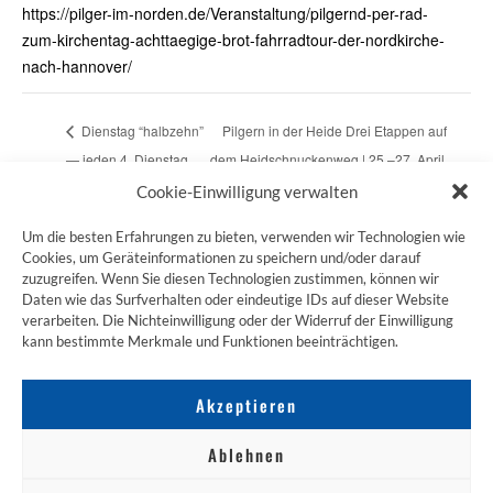
https://pilger-im-norden.de/Veranstaltung/pilgernd-per-rad-
zum-kirchentag-achttaegige-brot-fahrradtour-der-nordkirche-
nach-hannover/
Dienstag “halbzehn”
Pilgern in der Heide Drei Etappen auf
— jeden 4. Dienstag
dem Heidschnuckenweg | 25.–27. April
im Monat
2025 | Warteliste!!!
Cookie-Einwilligung verwalten
Um die besten Erfahrungen zu bieten, verwenden wir Technologien wie
Cookies, um Geräteinformationen zu speichern und/oder darauf
zuzugreifen. Wenn Sie diesen Technologien zustimmen, können wir
ZUM JAKOBSWEG SHOP
Daten wie das Surfverhalten oder eindeutige IDs auf dieser Website
verarbeiten. Die Nichteinwilligung oder der Widerruf der Einwilligung
kann bestimmte Merkmale und Funktionen beeinträchtigen.
Akzeptieren
Ablehnen