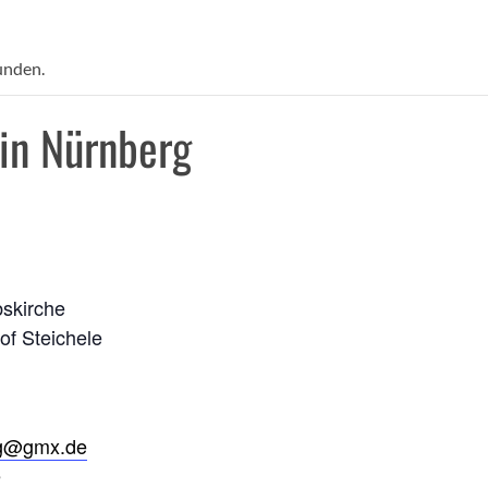
unden.
in Nürnberg
bskirche
of Steichele
rg@gmx.de
e