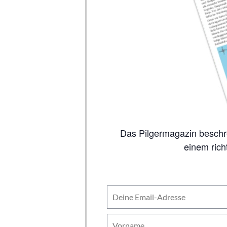
Das Pilgermagazin beschreibt auf 80 Seiten alle wichtigen Jakobswege, inklusive Karten. So viel Inhalt wie in
einem rich