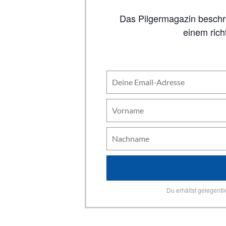
Das Pilgermagazin beschreibt auf 80 Seiten alle wichtigen Jakobswege, inklusive Karten. So viel Inhalt wie in
einem rich
Du erhältst gelegentl