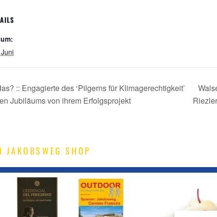
AILS
tum:
 Juni
das? :: Engagierte des ‘Pilgerns für Klimagerechtigkeit’
Walse
gen Jubiläums von ihrem Erfolgsprojekt
Riezle
M JAKOBSWEG SHOP