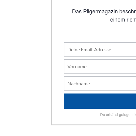
Das Pilgermagazin beschreibt auf 80 Seiten alle wichtigen Jakobswege, inklusive Karten. So viel Inhalt wie in
einem rich
Du erhältst gelegentl