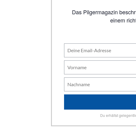
Das Pilgermagazin beschreibt auf 80 Seiten alle wichtigen Jakobswege, inklusive Karten. So viel Inhalt wie in
einem rich
Du erhältst gelegentl