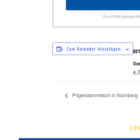
Du erhältst gelegentl
Zum Kalender hinzufügen
DET
Da
4. 
Pilgerstammtisch in Nürnberg
ZU