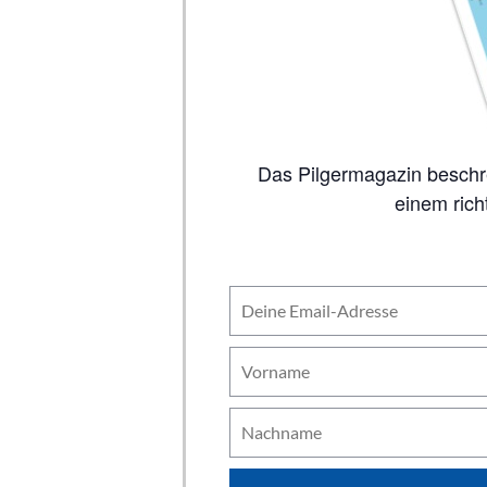
Das Pilgermagazin beschreibt auf 80 Seiten alle wichtigen Jakobswege, inklusive Karten. So viel Inhalt wie in
einem rich