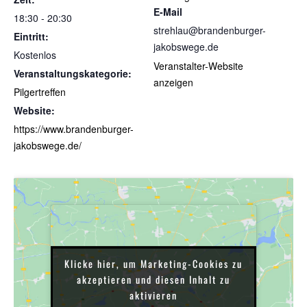
E-Mail
18:30 - 20:30
strehlau@brandenburger-
Eintritt:
jakobswege.de
Kostenlos
Veranstalter-Website
Veranstaltungskategorie:
anzeigen
Pilgertreffen
Website:
https://www.brandenburger-
jakobswege.de/
Klicke hier, um Marketing-Cookies zu
Klicke hier, um Marketing-Cookies zu
akzeptieren und diesen Inhalt zu
akzeptieren und diesen Inhalt zu
aktivieren
aktivieren