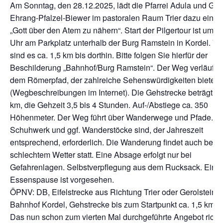
Am Sonntag, den 28.12.2025, lädt die Pfarrei Adula und Gre
Ehrang-Pfalzel-Biewer im pastoralen Raum Trier dazu ein, s
„Gott über den Atem zu nähern“. Start der Pilgertour ist um 1
Uhr am Parkplatz unterhalb der Burg Ramstein in Kordel. Vo
sind es ca. 1,5 km bis dorthin. Bitte folgen Sie hierfür der
Beschilderung „Bahnhof/Burg Ramstein“. Der Weg verläuft a
dem Römerpfad, der zahlreiche Sehenswürdigkeiten bietet.
(Wegbeschreibungen im Internet). Die Gehstrecke beträgt r
km, die Gehzeit 3,5 bis 4 Stunden. Auf-/Abstiege ca. 350
Höhenmeter. Der Weg führt über Wanderwege und Pfade. F
Schuhwerk und ggf. Wanderstöcke sind, der Jahreszeit
entsprechend, erforderlich. Die Wanderung findet auch bei
schlechtem Wetter statt. Eine Absage erfolgt nur bei
Gefahrenlagen. Selbstverpflegung aus dem Rucksack. Eine
Essenspause ist vorgesehen.
ÖPNV: DB, Eifelstrecke aus Richtung Trier oder Gerolstein,
Bahnhof Kordel, Gehstrecke bis zum Startpunkt ca. 1,5 km.
Das nun schon zum vierten Mal durchgeführte Angebot richte