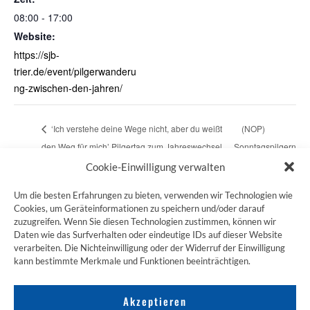
08:00 - 17:00
Website:
https://sjb-
trier.de/event/pilgerwanderu
ng-zwischen-den-jahren/
‘Ich verstehe deine Wege nicht, aber du weißt
(NOP)
den Weg für mich’ Pilgertag zum Jahreswechsel
Sonntagspilgern
mit geistlichen Texten von Bonhoeffer
RG Nordpfalz
Cookie-Einwilligung verwalten
Um die besten Erfahrungen zu bieten, verwenden wir Technologien wie
Cookies, um Geräteinformationen zu speichern und/oder darauf
zuzugreifen. Wenn Sie diesen Technologien zustimmen, können wir
ZUM JAKOBSWEG SHOP
Daten wie das Surfverhalten oder eindeutige IDs auf dieser Website
verarbeiten. Die Nichteinwilligung oder der Widerruf der Einwilligung
kann bestimmte Merkmale und Funktionen beeinträchtigen.
Akzeptieren