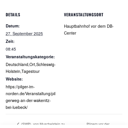
DETAILS
VERANSTALTUNGSORT
Datum:
Hauptbahnhof vor dem DB-
Center
27. September 2025
Zeit:
08:45
Veranstaltungskategorie:
Deutschland,Ort,Schleswig-
Holstein,Tagestour
Website:
https://pilger-im-
norden.de/Veranstaltung/pil
gerweg-an-der-wakenitz-
bei-luebeck/
(SWP) „von Muschelstein zu
Pilgern vor der