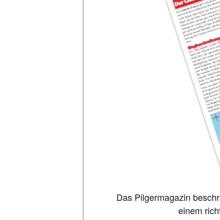
Das Pilgermagazin beschreibt auf 80 Seiten alle wichtigen Jakobswege, inklusive Karten. So viel Inhalt wie in
einem rich