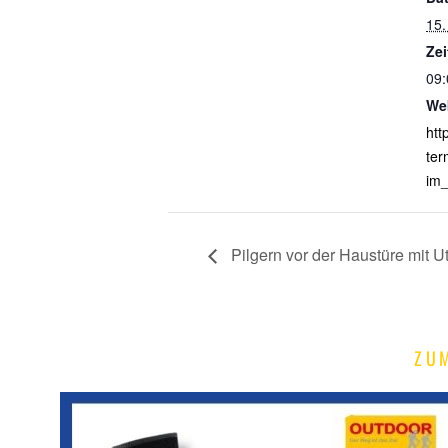
15.
Zei
09:
We
htt
ter
im_
Pilgern vor der Haustüre mit U
ZU