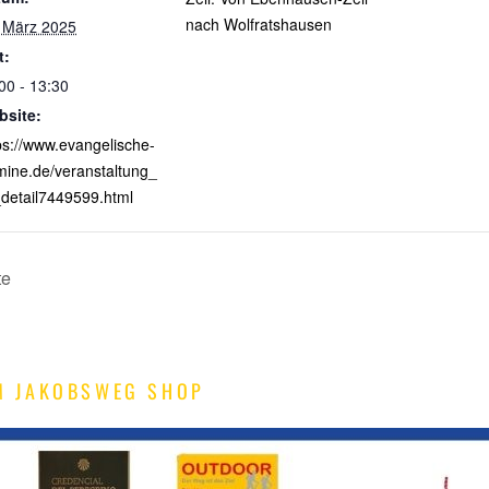
nach Wolfratshausen
 März 2025
t:
00 - 13:30
bsite:
ps://www.evangelische-
mine.de/veranstaltung_
detail7449599.html
te
M JAKOBSWEG SHOP