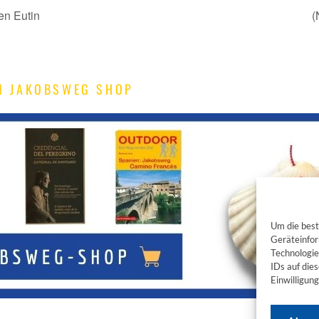
en Eutin
(
M JAKOBSWEG SHOP
Um die best
Geräteinfor
Technologie
IDs auf die
Einwilligun