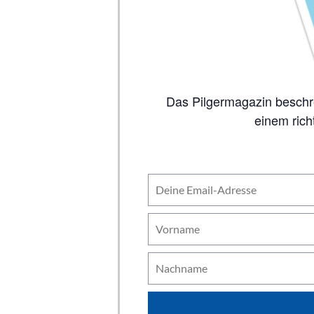
Das Pilgermagazin beschreibt auf 80 Seiten alle wichtigen Jakobswege, inklusive Karten. So viel Inhalt wie in
einem rich