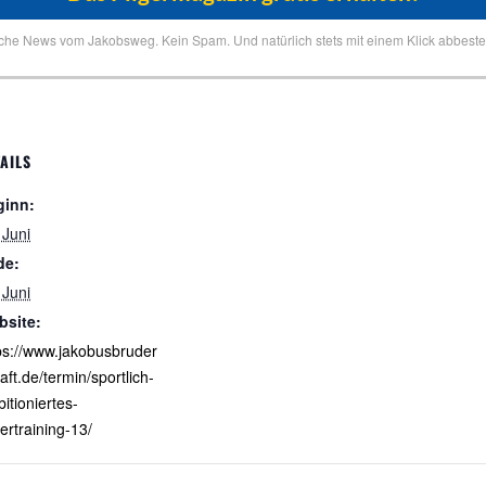
iche News vom Jakobsweg. Kein Spam. Und natürlich stets mit einem Klick abbestel
AILS
ginn:
 Juni
de:
 Juni
bsite:
ps://www.jakobusbruder
aft.de/termin/sportlich-
itioniertes-
gertraining-13/