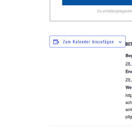
Du erhältst gelegentl
Zum Kalender hinzufügen
DET
Be
28.
En
29.
We
htt
sch
amb
pil