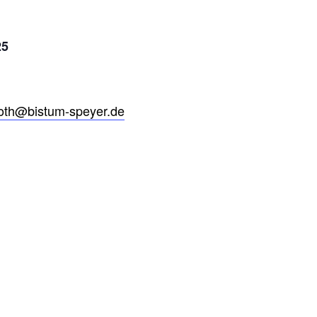
25
oth@bistum-speyer.de