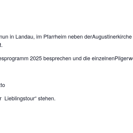
 nun in Landau, im Pfarrheim neben derAugustinerkirch
t.
resprogramm 2025 besprechen und die einzelnenPilgerw
tto
er
Lieblingstour“ stehen.