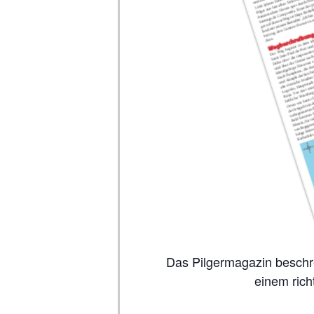
Das Pilgermagazin beschreibt auf 80 Seiten alle wichtigen Jakobswege, inklusive Karten. So viel Inhalt wie in
einem rich