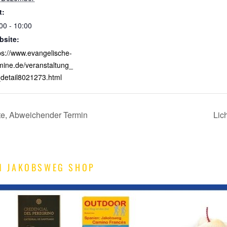
t:
00 - 10:00
bsite:
ps://www.evangelische-
mine.de/veranstaltung_
detail8021273.html
Ute, Abweichender Termin
Lic
M JAKOBSWEG SHOP