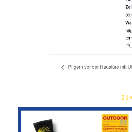
Zei
09:
We
htt
ter
im_
Pilgern vor der Haustüre mit 
ZU