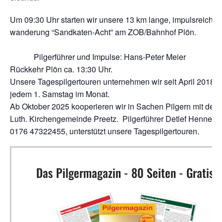
Um 09:30 Uhr star­ten wir unse­re 13 km lan­ge, impuls­rei­che P
wan­de­rung “Sand­ka­ten-Acht” am ZOB/Bahnhof 
Pil­ger­füh­rer und Impul­se: Hans-Peter Meier
Rück­kehr Plön ca. 13:30 Uhr.
Unse­re Tages­pil­ger­tou­ren unter­neh­men wir seit April 2018 
jedem 1. Sams­tag im Monat.
Ab Okto­ber 2025 koope­rie­ren wir in Sachen Pil­gern mit der E
Luth. Kir­chen­ge­mein­de Preetz. Pil­ger­füh­rer Det­lef Hen­ne­m
0176 47322455, unter­stützt unse­re Tagespilgertouren.
Das Pilgermagazin - 80 Seiten - Gratis!