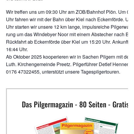
Wir tref­fen uns um 09:30 Uhr am ZOB/Bahnhof Plön. Um 09
Uhr fah­ren wir mit der Bahn über Kiel nach Eckern­för­de. Um
Uhr star­ten wir unse­re 12 km lan­ge, impuls­rei­che Pil­ger­wan­
rung um das Win­de­by­er Noor mit einem Abste­cher nach Bor­
Rück­fahrt ab Eckern­för­de über Kiel um 15:20 Uhr. Ankunft P
16:44 Uhr.
Ab Okto­ber 2025 koope­rie­ren wir in Sachen Pil­gern mit der E
Luth. Kir­chen­ge­mein­de Preetz. Pil­ger­füh­rer Det­lef Hen­ne­m
0176 47322455, unter­stützt unse­re Tagespilgertouren.
Das Pilgermagazin - 80 Seiten - Gratis!