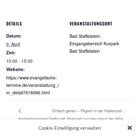
DETAILS
VERANSTALTUNGSORT
Datum:
Bad Staffelstein:
Eingangsbereich Kurpark
3. April
Bad Staffelstein
Zeit:
10:00 - 15:00
Website:
https://www.evangelische-
termine.de/veranstaltung_i
m_detail7918086.html
Einfach gehen – Pilgern in der Fastenzeit ::
Karfreitagspilgern
Treffpunkt: Parkplatz vor dem Haus der Stille
am 03.04.
(Georg-Merz-Str.), Neuendettelsau
Cookie-Einwilligung verwalten