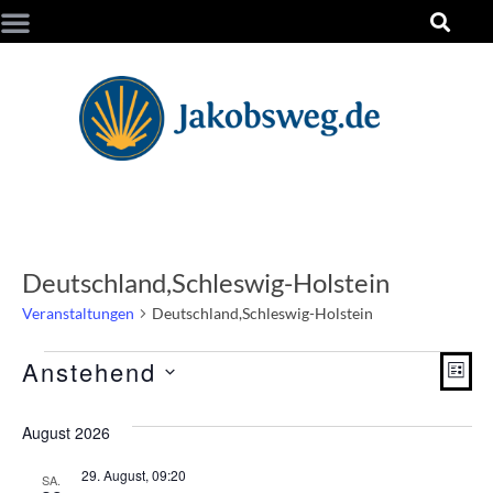
Deutschland,Schleswig-Holstein
Veranstaltungen
Deutschland,Schleswig-Holstein
Ans
Ver
Anstehend
Liste
Ans
Datum
Nav
wählen.
Nav
August 2026
29. August, 09:20
SA.