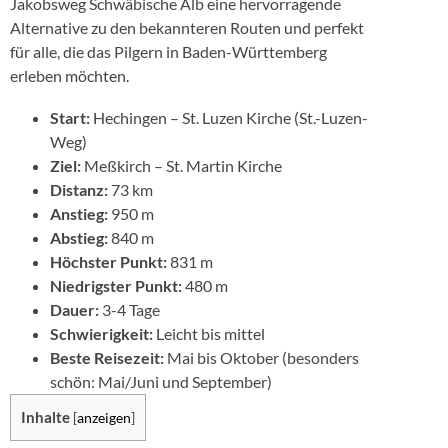
Jakobsweg Schwäbische Alb eine hervorragende
Alternative zu den bekannteren Routen und perfekt
für alle, die das Pilgern in Baden-Württemberg
erleben möchten.
Start:
Hechingen – St. Luzen Kirche (St.-Luzen-
Weg)
Ziel:
Meßkirch – St. Martin Kirche
Distanz:
73 km
Anstieg:
950 m
Abstieg:
840 m
Höchster Punkt:
831 m
Niedrigster Punkt:
480 m
Dauer:
3-4 Tage
Schwierigkeit:
Leicht bis mittel
Beste Reisezeit:
Mai bis Oktober (besonders
schön: Mai/Juni und September)
Inhalte
[
anzeigen
]