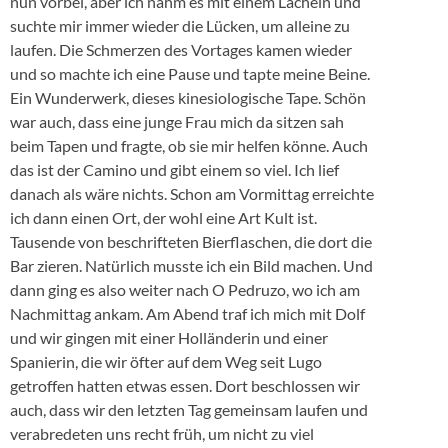
nun vorbei, aber ich nahm es mit einem Lächeln und
suchte mir immer wieder die Lücken, um alleine zu
laufen. Die Schmerzen des Vortages kamen wieder
und so machte ich eine Pause und tapte meine Beine.
Ein Wunderwerk, dieses kinesiologische Tape. Schön
war auch, dass eine junge Frau mich da sitzen sah
beim Tapen und fragte, ob sie mir helfen könne. Auch
das ist der Camino und gibt einem so viel. Ich lief
danach als wäre nichts. Schon am Vormittag erreichte
ich dann einen Ort, der wohl eine Art Kult ist.
Tausende von beschrifteten Bierflaschen, die dort die
Bar zieren. Natürlich musste ich ein Bild machen. Und
dann ging es also weiter nach O Pedruzo, wo ich am
Nachmittag ankam. Am Abend traf ich mich mit Dolf
und wir gingen mit einer Holländerin und einer
Spanierin, die wir öfter auf dem Weg seit Lugo
getroffen hatten etwas essen. Dort beschlossen wir
auch, dass wir den letzten Tag gemeinsam laufen und
verabredeten uns recht früh, um nicht zu viel