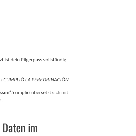
 ist dein Pilgerpass vollständig
tz
CUMPLIÓ LA PEREGRINACIÓN
.
ossen
“, ‘cumplió’ übersetzt sich mit
n.
n Daten im