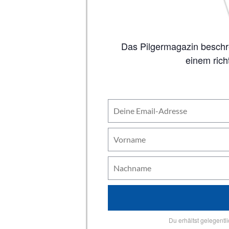
Das Pilgermagazin beschreibt auf 80 Seiten alle wichtigen Jakobswege, inklusive Karten. So viel Inhalt wie in
einem rich
Du erhältst gelegentl