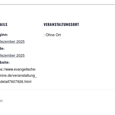
AILS
VERANSTALTUNGSORT
ginn:
: Ohne Ort
 Dezember 2025
de:
 Dezember 2025
bsite:
ps://www.evangelische-
mine.de/veranstaltung_
detail7607926.html
en