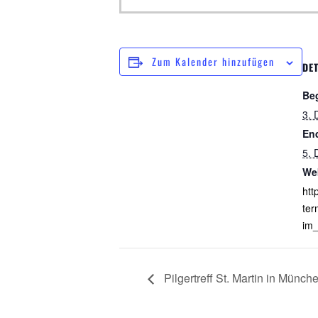
Zum Kalender hinzufügen
DET
Be
3.
En
5.
We
htt
ter
im_
Pilgertreff St. Martin in Münch