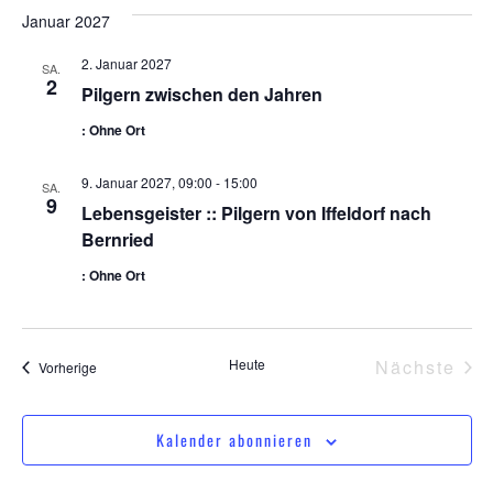
Januar 2027
2. Januar 2027
SA.
2
Pilgern zwischen den Jahren
: Ohne Ort
9. Januar 2027, 09:00
-
15:00
SA.
9
Lebensgeister :: Pilgern von Iffeldorf nach
Bernried
: Ohne Ort
Ver
Heute
Nächste
Veranstaltungen
Vorherige
Kalender abonnieren