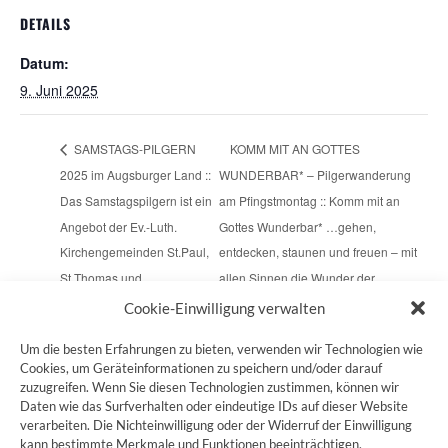
DETAILS
Datum:
9. Juni 2025
SAMSTAGS-PILGERN
KOMM MIT AN GOTTES
2025 im Augsburger Land ::
WUNDERBAR* – Pilgerwanderung
Das Samstagspilgern ist ein
am Pfingstmontag :: Komm mit an
Angebot der Ev.-Luth.
Gottes Wunderbar* …gehen,
Kirchengemeinden St.Paul,
entdecken, staunen und freuen – mit
St.Thomas und
allen Sinnen die Wunder der
Friedenskirche
Schöpfung genießen…
Cookie-Einwilligung verwalten
Um die besten Erfahrungen zu bieten, verwenden wir Technologien wie
Cookies, um Geräteinformationen zu speichern und/oder darauf
zuzugreifen. Wenn Sie diesen Technologien zustimmen, können wir
ZUM JAKOBSWEG SHOP
Daten wie das Surfverhalten oder eindeutige IDs auf dieser Website
verarbeiten. Die Nichteinwilligung oder der Widerruf der Einwilligung
kann bestimmte Merkmale und Funktionen beeinträchtigen.