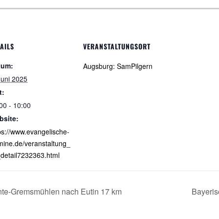
AILS
VERANSTALTUNGSORT
tum:
Augsburg: SamPilgern
Juni 2025
t:
00 - 10:00
bsite:
ps://www.evangelische-
mine.de/veranstaltung_
detail7232363.html
nte-Gremsmühlen nach Eutin 17 km
Bayeris