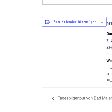
Zum Kalender hinzufügen
DET
Da
7. 
Zei
09:
We
htt
ter
im_
Tagespilgertour von Bad Male