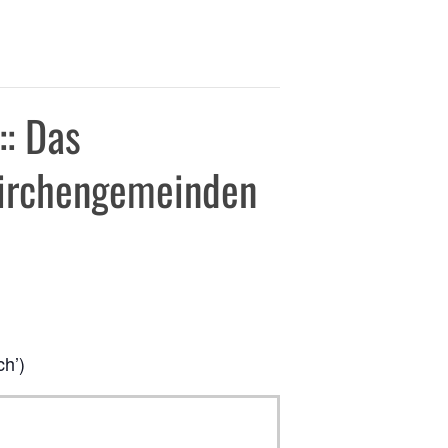
: Das
 Kirchengemeinden
ch’)