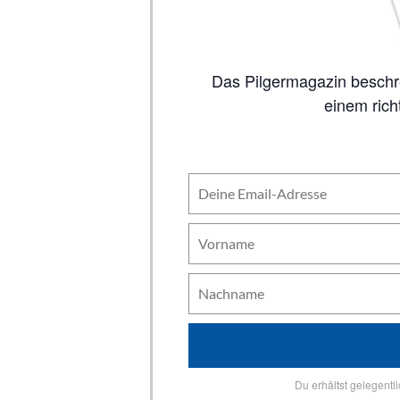
Das Pilgermagazin beschreibt auf 80 Seiten alle wichtigen Jakobswege, inklusive Karten. So viel Inhalt wie in
einem rich
Du erhältst gelegentl