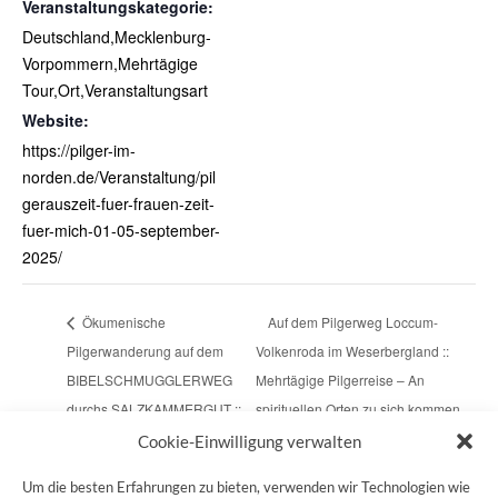
Veranstaltungskategorie:
Deutschland,Mecklenburg-
Vorpommern,Mehrtägige
Tour,Ort,Veranstaltungsart
Website:
https://pilger-im-
norden.de/Veranstaltung/pil
gerauszeit-fuer-frauen-zeit-
fuer-mich-01-05-september-
2025/
Ökumenische
Auf dem Pilgerweg Loccum-
Pilgerwanderung auf dem
Volkenroda im Weserbergland ::
BIBELSCHMUGGLERWEG
Mehrtägige Pilgerreise – An
durchs SALZKAMMERGUT ::
spirituellen Orten zu sich kommen
ökumenisch Bergpilgern
und Kraft gewinnen
Cookie-Einwilligung verwalten
Um die besten Erfahrungen zu bieten, verwenden wir Technologien wie