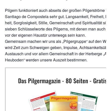
Pil­gern funk­tio­niert auch abseits der gro­ßen Pil­ger­strö­me vo
Sant­ia­go de Com­pos­te­la sehr gut. Lang­sam­keit, Frei­heit, Ein
heit, Sorg­lo­sig­keit, Stil­le, Gemein­schaft und Spi­ri­tua­li­tät sin
sie­ben Schlüs­sel­wor­te des Pil­gerns, mit denen man auch di
vor der eige­nen Haus­tür unter­wegs sein kann.
Gemein­sam machen wir uns als „Pil­ger­grup­pe“ auf den Weg
wird Zeit zum Schwei­gen geben, Impul­se, Acht­sam­keits­übun
Aus­tausch und vor allem Gemein­schaft in der Her­ber­ge „Alte
Heu­bo­den“ wer­den unse­re Aus­zeit bestimmen.
Das Pilgermagazin - 80 Seiten - Gratis!