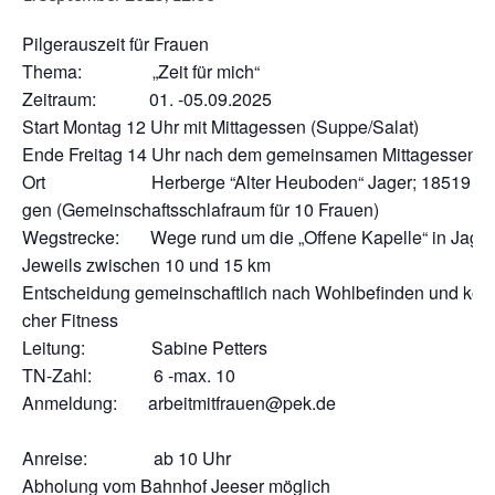
Pilgerauszeit für Frauen
The­ma: „Zeit für mich“
Zeit­raum: 01. ‑05.09.2025
Start Mon­tag 12 Uhr mit Mit­tag­essen (Suppe/Salat)
Ende Frei­tag 14 Uhr nach dem gemein­sa­men Mittagessen
Ort Her­ber­ge “Alter Heu­bo­den“ Jager; 18519 Su
gen (Gemein­schafts­schlaf­raum für 10 Frauen)
Weg­stre­cke: Wege rund um die „Offe­ne Kapel­le“ in Jager
Jeweils zwi­schen 10 und 15 km
Ent­schei­dung gemein­schaft­lich nach Wohl­be­fin­den und kör­pe
cher Fitness
Lei­tung: Sabi­ne Petters
TN-Zahl: 6 ‑max. 10
Anmel­dung: arbeit­mitfrauen@pek.de
Anrei­se: ab 10 Uhr
Abho­lung vom Bahn­hof Jee­ser möglich