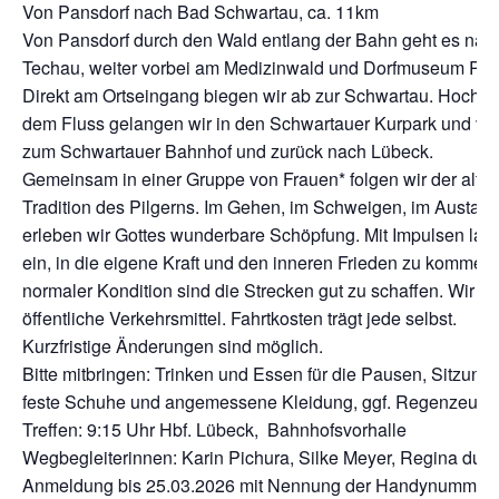
Von Pansdorf nach Bad Schwartau, ca. 11km
Von Pansdorf durch den Wald entlang der Bahn geht es nac
Techau, weiter vorbei am Medizinwald und Dorfmuseum Rat
Direkt am Ortseingang biegen wir ab zur Schwartau. Hoch ü
dem Fluss gelangen wir in den Schwartauer Kurpark und von
zum Schwartauer Bahnhof und zurück nach Lübeck.
Gemeinsam in einer Gruppe von Frauen* folgen wir der alte
Tradition des Pilgerns. Im Gehen, im Schweigen, im Austau
erleben wir Gottes wunderbare Schöpfung. Mit Impulsen lad
ein, in die eigene Kraft und den inneren Frieden zu kommen.
normaler Kondition sind die Strecken gut zu schaffen. Wir n
öffentliche Verkehrsmittel. Fahrtkosten trägt jede selbst.
Kurzfristige Änderungen sind möglich.
Bitte mitbringen: Trinken und Essen für die Pausen, Sitzunte
feste Schuhe und angemessene Kleidung, ggf. Regenzeug
Treffen: 9:15 Uhr Hbf. Lübeck, Bahnhofsvorhalle
Wegbegleiterinnen: Karin Pichura, Silke Meyer, Regina du M
Anmeldung bis 25.03.2026 mit Nennung der Handynummer 