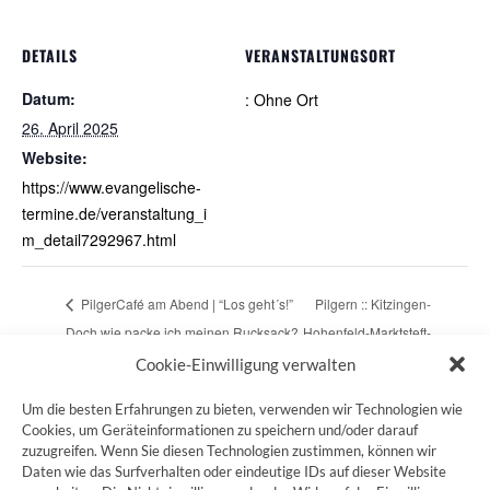
DETAILS
VERANSTALTUNGSORT
Datum:
: Ohne Ort
26. April 2025
Website:
https://www.evangelische-
termine.de/veranstaltung_i
m_detail7292967.html
PilgerCafé am Abend | “Los geht´s!”
Pilgern :: Kitzingen-
Doch wie packe ich meinen Rucksack?
Hohenfeld-Marktsteft-
Marktbreit
Cookie-Einwilligung verwalten
Um die besten Erfahrungen zu bieten, verwenden wir Technologien wie
Cookies, um Geräteinformationen zu speichern und/oder darauf
zuzugreifen. Wenn Sie diesen Technologien zustimmen, können wir
ZUM JAKOBSWEG SHOP
Daten wie das Surfverhalten oder eindeutige IDs auf dieser Website